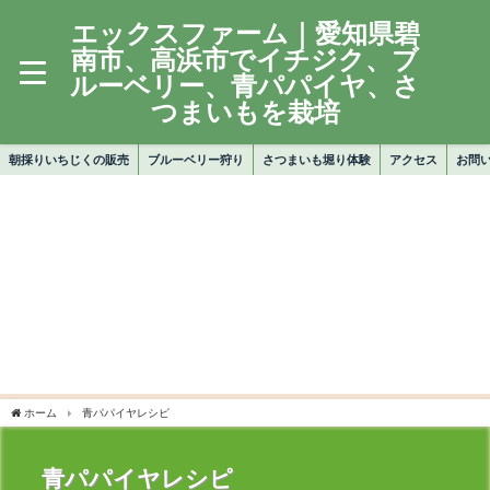
エックスファーム｜愛知県碧
南市、高浜市でイチジク、ブ
ルーベリー、青パパイヤ、さ
つまいもを栽培
朝採りいちじくの販売
ブルーベリー狩り
さつまいも堀り体験
アクセス
お問
ホーム
青パパイヤレシピ
青パパイヤレシピ