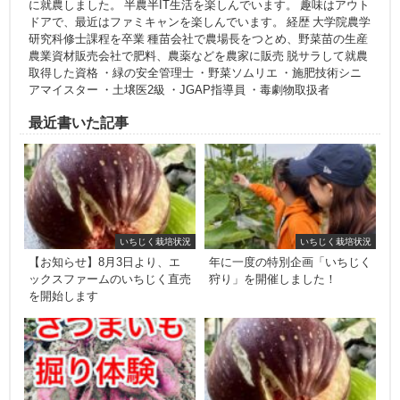
に就農しました。 半農半IT生活を楽しんでいます。 趣味はアウト
ドアで、最近はファミキャンを楽しんでいます。 経歴 大学院農学
研究科修士課程を卒業 種苗会社で農場長をつとめ、野菜苗の生産
農業資材販売会社で肥料、農薬などを農家に販売 脱サラして就農
取得した資格 ・緑の安全管理士 ・野菜ソムリエ ・施肥技術シニ
アマイスター ・土壌医2級 ・JGAP指導員 ・毒劇物取扱者
最近書いた記事
いちじく栽培状況
いちじく栽培状況
【お知らせ】8月3日より、エ
年に一度の特別企画「いちじく
ックスファームのいちじく直売
狩り」を開催しました！
を開始します