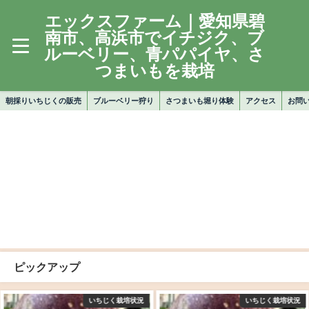
エックスファーム｜愛知県碧
南市、高浜市でイチジク、ブ
ルーベリー、青パパイヤ、さ
つまいもを栽培
朝採りいちじくの販売
ブルーベリー狩り
さつまいも堀り体験
アクセス
お問
ピックアップ
いちじく栽培状況
いちじく栽培状況