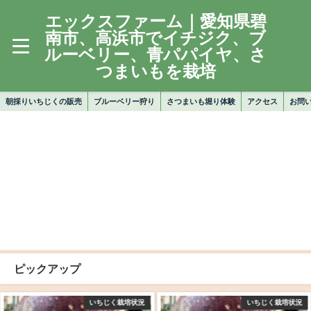
エックスファーム｜愛知県碧
南市、高浜市でイチジク、ブ
ルーベリー、青パパイヤ、さ
つまいもを栽培
朝採りいちじくの販売
ブルーベリー狩り
さつまいも堀り体験
アクセス
お問
ピックアップ
いちじく栽培状況
いちじく栽培状況