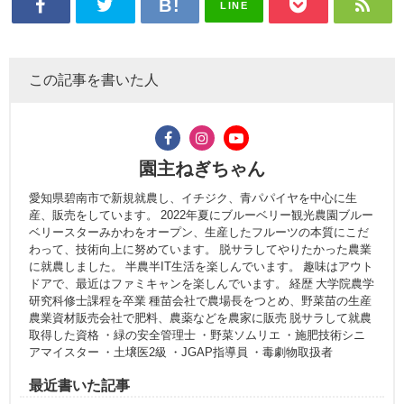
LINE
この記事を書いた人
園主ねぎちゃん
愛知県碧南市で新規就農し、イチジク、青パパイヤを中心に生
産、販売をしています。 2022年夏にブルーベリー観光農園ブルー
ベリースターみかわをオープン、生産したフルーツの本質にこだ
わって、技術向上に努めています。 脱サラしてやりたかった農業
に就農しました。 半農半IT生活を楽しんでいます。 趣味はアウト
ドアで、最近はファミキャンを楽しんでいます。 経歴 大学院農学
研究科修士課程を卒業 種苗会社で農場長をつとめ、野菜苗の生産
農業資材販売会社で肥料、農薬などを農家に販売 脱サラして就農
取得した資格 ・緑の安全管理士 ・野菜ソムリエ ・施肥技術シニ
アマイスター ・土壌医2級 ・JGAP指導員 ・毒劇物取扱者
最近書いた記事