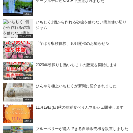
ケーブルテレビKACHで放送されました
お知らせ
いちじく1個から作れる砂糖を使わない簡単使い切り
ジャム
いちじくレシピ
「芋ほり収穫体験」10月開催のお知らせ🍠
お知らせ
2023年朝採り甘熟いちじくの販売を開始します
いちじく栽培状況
ひんやり極上いちじくが新聞に紹介されました
お知らせ
11月19日(日)秋の味覚食べりんマルシェ開催します
お知らせ
ブルーベリーが購入できる自動販売機を設置しました