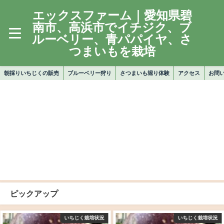
エックスファーム｜愛知県碧
南市、高浜市でイチジク、ブ
ルーベリー、青パパイヤ、さ
つまいもを栽培
朝採りいちじくの販売
ブルーベリー狩り
さつまいも堀り体験
アクセス
お問
ピックアップ
いちじく栽培状況
いちじく栽培状況