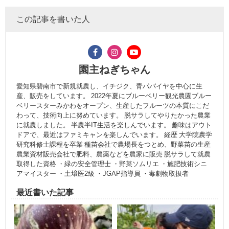
この記事を書いた人
園主ねぎちゃん
愛知県碧南市で新規就農し、イチジク、青パパイヤを中心に生
産、販売をしています。 2022年夏にブルーベリー観光農園ブルー
ベリースターみかわをオープン、生産したフルーツの本質にこだ
わって、技術向上に努めています。 脱サラしてやりたかった農業
に就農しました。 半農半IT生活を楽しんでいます。 趣味はアウト
ドアで、最近はファミキャンを楽しんでいます。 経歴 大学院農学
研究科修士課程を卒業 種苗会社で農場長をつとめ、野菜苗の生産
農業資材販売会社で肥料、農薬などを農家に販売 脱サラして就農
取得した資格 ・緑の安全管理士 ・野菜ソムリエ ・施肥技術シニ
アマイスター ・土壌医2級 ・JGAP指導員 ・毒劇物取扱者
最近書いた記事