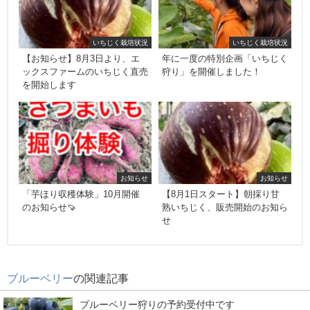
いちじく栽培状況
いちじく栽培状況
【お知らせ】8月3日より、エ
年に一度の特別企画「いちじく
ックスファームのいちじく直売
狩り」を開催しました！
を開始します
お知らせ
お知らせ
「芋ほり収穫体験」10月開催
【8月1日スタート】朝採り甘
のお知らせ🍠
熟いちじく、販売開始のお知ら
せ
ブルーベリー
の関連記事
ブルーベリー狩りの予約受付中です