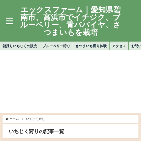
エックスファーム｜愛知県碧
南市、高浜市でイチジク、ブ
ルーベリー、青パパイヤ、さ
つまいもを栽培
朝採りいちじくの販売
ブルーベリー狩り
さつまいも堀り体験
アクセス
お問
ホーム
いちじく狩り
いちじく狩りの記事一覧