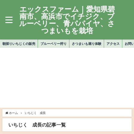
エックスファーム｜愛知県碧
南市、高浜市でイチジク、ブ
ルーベリー、青パパイヤ、さ
つまいもを栽培
朝採りいちじくの販売
ブルーベリー狩り
さつまいも堀り体験
アクセス
お問
ホーム
いちじく 成長
いちじく 成長の記事一覧